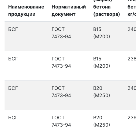
Наименование
Нормативный
бетона
бет
продукции
документ
(раствора)
кг/
БСГ
ГОСТ
В15
24
7473-94
(М200)
БСГ
ГОСТ
В15
23
7473-94
(М200)
БСГ
ГОСТ
В20
24
7473-94
(М250)
БСГ
ГОСТ
В20
23
7473-94
(М250)