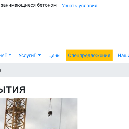
и занимающиеся бетоном
Узнать условия
ия
Услуги
Цены
Спецпредложения
Наши
я
ытия