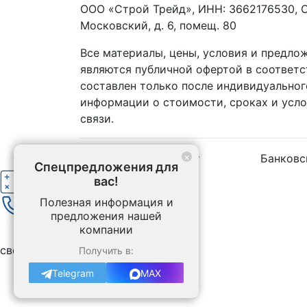
ООО «Строй Трейд», ИНН: 3662176530, ОГ
Московский, д. 6, помещ. 80
Все материалы, цены, условия и предло
являются публичной офертой в соответ
составлен только после индивидуальног
информации о стоимости, сроках и усл
связи.
×
Наличный расчёт
Банковс
Спецпредложения для
вас!
Рассчитать стоимость бетона
Полезная информация и
Позвоните нам
предложения нашей
компании
Спецпредложения
свернуть
Получить в:
Telegram
MAX